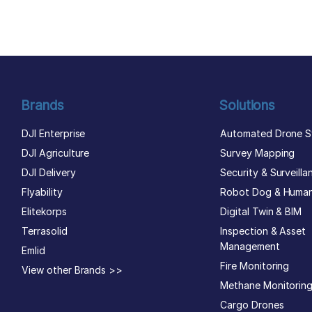
author list
Brands
Solutions
DJI Enterprise
Automated Drone S
DJI Agriculture
Survey Mapping
DJI Delivery
Security & Surveilla
Flyability
Robot Dog & Huma
Elitekorps
Digital Twin & BIM
Terrasolid
Inspection & Asset
Management
Emlid
Fire Monitoring
View other Brands >>
Methane Monitorin
Cargo Drones