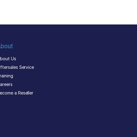
bout
bout Us
ftersales Service
raining
areers
ecome a Reseller