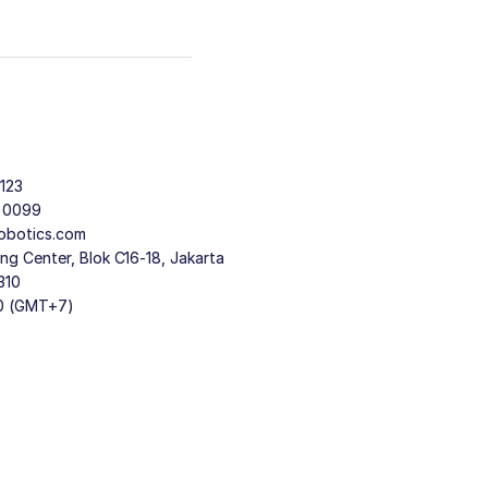
123
9 0099
obotics.com
g Center, Blok C16-18, Jakarta
310
30 (GMT+7)