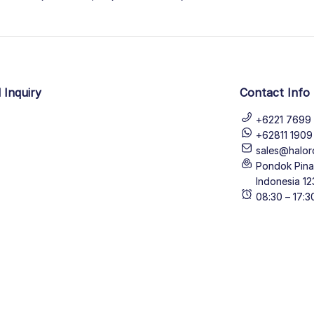
 Inquiry
Contact Info
+6221 7699 
+62811 190
sales@halor
Pondok Pinan
Indonesia 12
08:30 – 17: