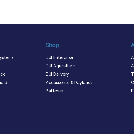
Shop
A
ystems
DJI Enterprise
A
DJI Agriculture
A
nce
DJI Delivery
T
noid
Accessories & Payloads
C
Batteries
B
g