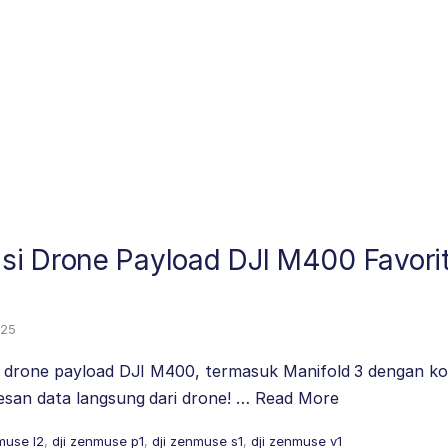
i Drone Payload DJI M400 Favori
025
i drone payload DJI M400, termasuk Manifold 3 dengan k
san data langsung dari drone! …
Read More
muse l2
,
dji zenmuse p1
,
dji zenmuse s1
,
dji zenmuse v1