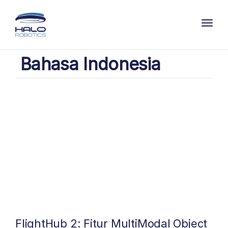
Toggl
Bahasa Indonesia
FlightHub 2: Fitur MultiModal Object