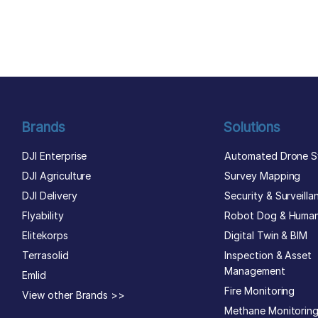
author list
Brands
Solutions
DJI Enterprise
Automated Drone S
DJI Agriculture
Survey Mapping
DJI Delivery
Security & Surveilla
Flyability
Robot Dog & Huma
Elitekorps
Digital Twin & BIM
Terrasolid
Inspection & Asset
Management
Emlid
Fire Monitoring
View other Brands >>
Methane Monitorin