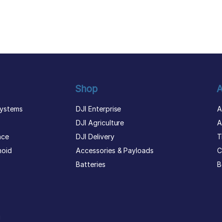
Shop
A
ystems
DJI Enterprise
A
DJI Agriculture
A
nce
DJI Delivery
T
noid
Accessories & Payloads
C
Batteries
B
g