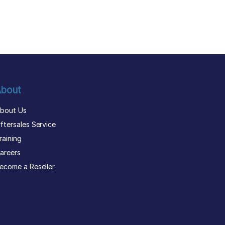
bout
bout Us
ftersales Service
raining
areers
ecome a Reseller