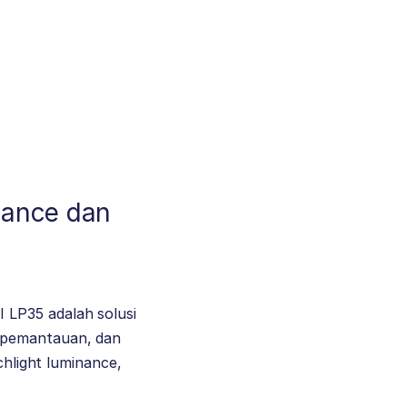
llance dan
 LP35 adalah solusi
, pemantauan, dan
chlight luminance,