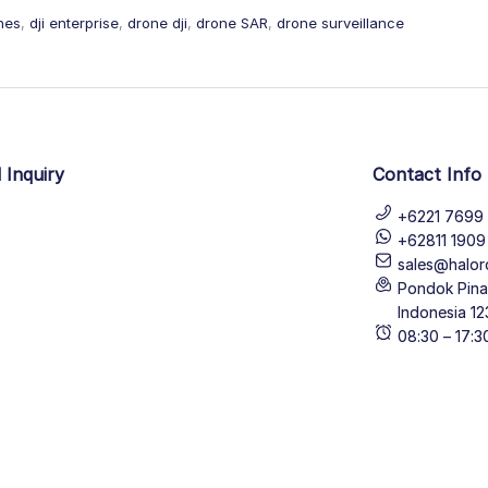
ones
,
dji enterprise
,
drone dji
,
drone SAR
,
drone surveillance
 Inquiry
Contact Info
+6221 7699 
+62811 190
sales@halor
Pondok Pinan
Indonesia 12
08:30 – 17: