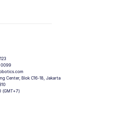
123
9 0099
obotics.com
g Center, Blok C16-18, Jakarta
310
30 (GMT+7)