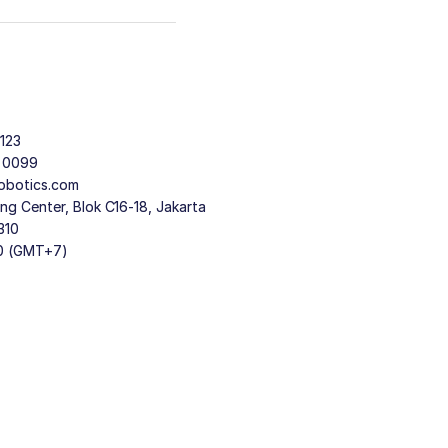
123
9 0099
obotics.com
g Center, Blok C16-18, Jakarta
310
30 (GMT+7)