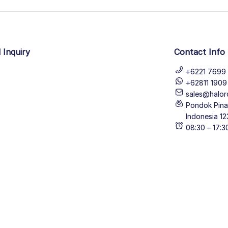
 Inquiry
Contact Info
+6221 7699 
+62811 190
sales@halor
Pondok Pinan
Indonesia 12
08:30 – 17: