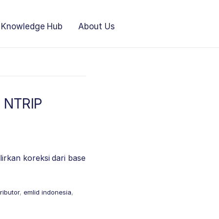
Knowledge Hub
About Us
n NTRIP
rkan koreksi dari base
ributor
,
emlid indonesia
,