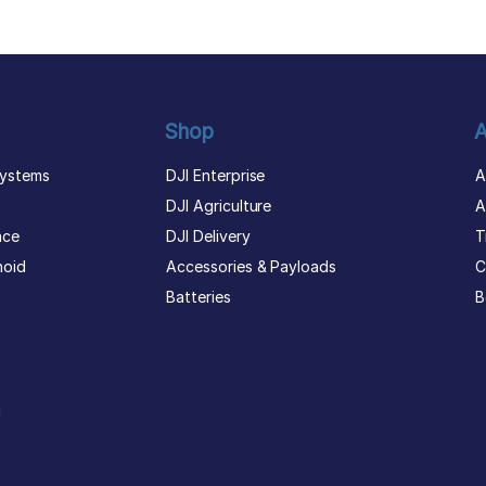
Shop
A
ystems
DJI Enterprise
A
DJI Agriculture
A
nce
DJI Delivery
T
noid
Accessories & Payloads
C
Batteries
B
g