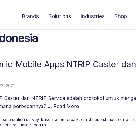
Brands
Solutions
Industries
Shop
donesia
lid Mobile Apps NTRIP Caster da
22, 2021
Caster dan NTRIP Service adalah protokol untuk mengali
gaimana perbedannya? …
Read More
,
base station survey
,
base station terbaik
,
emlid base station
,
emlid dist
p service
,
Emlid reach rs+