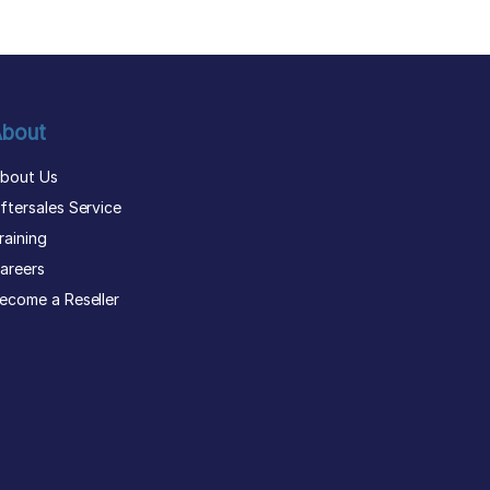
bout
bout Us
ftersales Service
raining
areers
ecome a Reseller