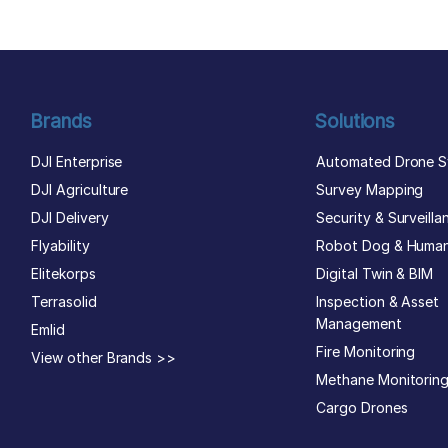
Brands
Solutions
DJI Enterprise
Automated Drone S
DJI Agriculture
Survey Mapping
DJI Delivery
Security & Surveilla
Flyability
Robot Dog & Huma
Elitekorps
Digital Twin & BIM
Terrasolid
Inspection & Asset
Management
Emlid
Fire Monitoring
View other Brands >>
Methane Monitorin
Cargo Drones