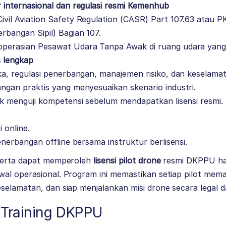
 internasional dan regulasi resmi Kemenhub
ivil Aviation Safety Regulation (CASR) Part 107.63 atau 
rbangan Sipil) Bagian 107.
perasian Pesawat Udara Tanpa Awak di ruang udara yang d
 lengkap
ka, regulasi penerbangan, manajemen risiko, dan keselama
ngan praktis yang menyesuaikan skenario industri.
uk menguji kompetensi sebelum mendapatkan lisensi resmi.
i online.
penerbangan offline bersama instruktur berlisensi.
eserta dapat memperoleh
lisensi pilot drone
resmi DKPPU han
al operasional. Program ini memastikan setiap pilot mema
elamatan, dan siap menjalankan misi drone secara legal d
Training DKPPU