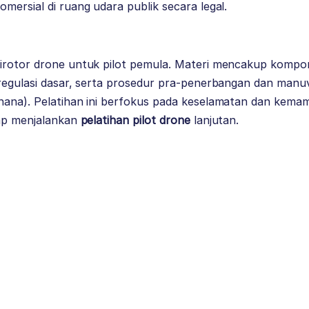
mersial di ruang udara publik secara legal.
g
irotor drone untuk pilot pemula. Materi mencakup kompon
regulasi dasar, serta prosedur pra-penerbangan dan manuv
hana). Pelatihan ini berfokus pada keselamatan dan kem
iap menjalankan
pelatihan pilot drone
lanjutan.