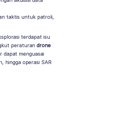
gan akuisisi data
n taktis untuk patroli,
ksplorasi terdapat isu
gkut peraturan
drone
or dapat menguasai
n, hingga operasi SAR