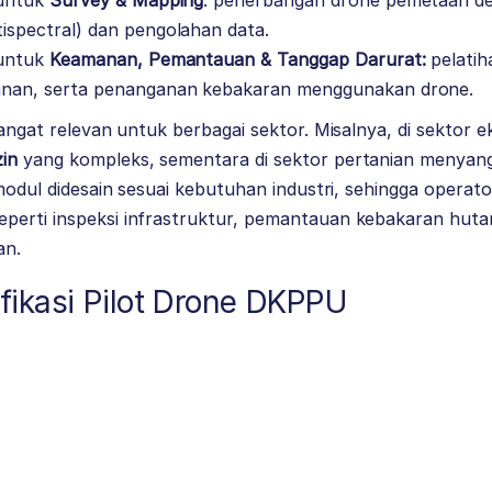
 untuk
Survey & Mapping
: penerbangan drone pemetaan den
ispectral) dan pengolahan data.
 untuk
Keamanan, Pemantauan & Tanggap Darurat:
pelatiha
anan, serta penanganan kebakaran menggunakan drone.
sangat relevan untuk berbagai sektor. Misalnya, di sektor e
in
yang kompleks, sementara di sektor pertanian menyan
modul didesain sesuai kebutuhan industri, sehingga operat
perti inspeksi infrastruktur, pemantauan kebakaran huta
an.
fikasi Pilot Drone DKPPU