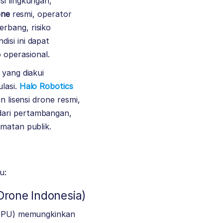
si lingkungan,
one
resmi, operator
erbang, risiko
ndisi ini dapat
 operasional.
 yang diakui
lasi.
Halo Robotics
n lisensi drone resmi,
dari pertambangan,
amatan publik.
u:
 Drone Indonesia)
DKPPU) memungkinkan