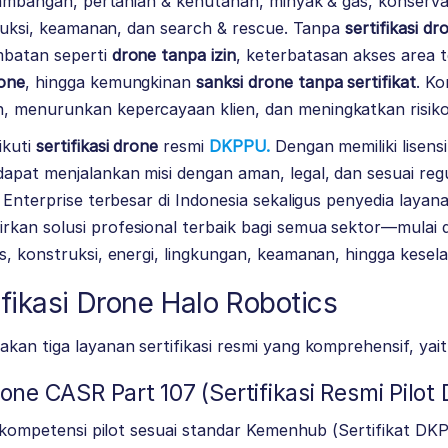
rtambangan, pertanian & kehutanan, minyak & gas, konserva
struksi, keamanan, dan search & rescue. Tanpa
sertifikasi dr
mbatan seperti
drone tanpa izin
, keterbatasan akses area t
one
, hingga kemungkinan
sanksi drone tanpa sertifikat
. Ko
 menurunkan kepercayaan klien, dan meningkatkan risiko
ikuti
sertifikasi drone
resmi
DKPPU.
Dengan memiliki lisensi
apat menjalankan misi dengan aman, legal, dan sesuai regu
 Enterprise terbesar di Indonesia sekaligus penyedia layana
kan solusi profesional terbaik bagi semua sektor—mulai 
s, konstruksi, energi, lingkungan, keamanan, hingga kesel
fikasi Drone Halo Robotics
kan tiga layanan sertifikasi resmi yang komprehensif, yait
Drone CASR Part 107 (Sertifikasi Resmi Pilot
ti kompetensi pilot sesuai standar Kemenhub (Sertifikat 