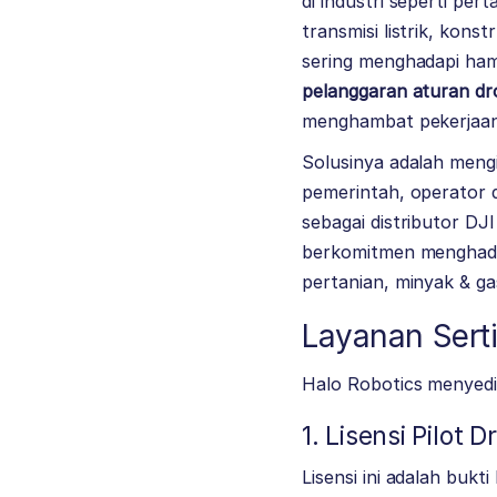
di industri seperti pe
transmisi listrik, kon
sering menghadapi ha
pelanggaran aturan dr
menghambat pekerjaan,
Solusinya adalah meng
pemerintah, operator d
sebagai distributor DJI
berkomitmen menghadir
pertanian, minyak & ga
Layanan Serti
Halo Robotics menyedia
1. Lisensi Pilot 
Lisensi ini adalah buk