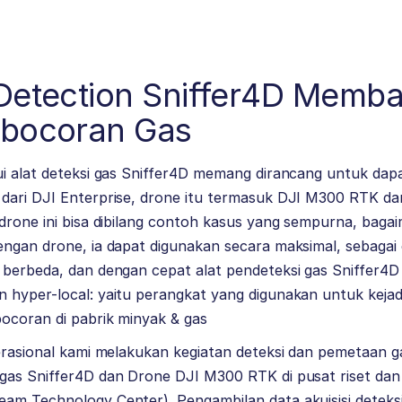
 Detection Sniffer4D Memb
ebocoran Gas
i alat deteksi gas Sniffer4D memang dirancang untuk dapa
dari DJI Enterprise, drone itu termasuk DJI M300 RTK da
drone ini bisa dibilang contoh kasus yang sempurna, bagai
engan drone, ia dapat digunakan secara maksimal, sebagai
 berbeda, dan dengan cepat alat pendeteksi gas Sniffer4
 hyper-local: yaitu perangkat yang digunakan untuk kejad
ocoran di pabrik minyak & gas
perasional kami melakukan kegiatan deteksi dan pemetaan
gas Sniffer4D dan Drone DJI M300 RTK di pusat riset dan
m Technology Center). Pengambilan data akuisisi deteksi 