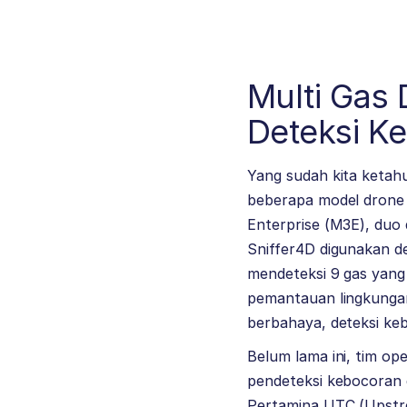
Multi Gas
Deteksi K
Yang sudah kita ketahu
beberapa model drone 
Enterprise (M3E), duo 
Sniffer4D digunakan d
mendeteksi 9 gas yang
pemantauan lingkungan
berbahaya, deteksi keb
Belum lama ini, tim o
pendeteksi kebocoran 
Pertamina UTC (Upstrea