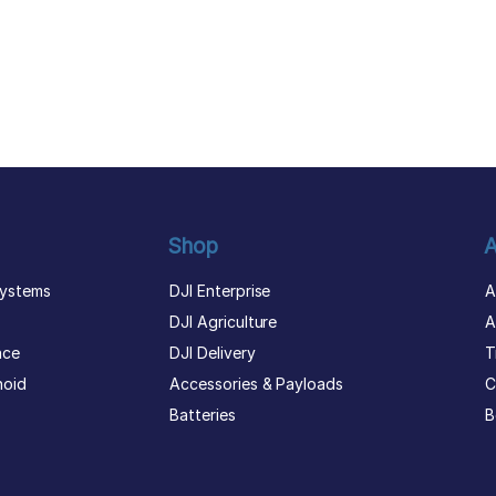
Shop
A
ystems
DJI Enterprise
A
DJI Agriculture
A
nce
DJI Delivery
T
noid
Accessories & Payloads
C
Batteries
B