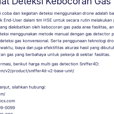
lat Deteksi Kebocoran Gas
uji coba dan kegiatan deteksi menggunakan drone adalah ba
k End-User dalam tim HSE untuk secara rutin melakukan
ng diakibatkan oleh kebocoran gas pada area fasilitas, a
eteksi menggunakan metode manual dengan gas detector p
eteksi gas konvensional. Serta penggunaan teknologi dr
 waktu, biaya dan juga efektifitas akurasi hasil yang dibu
n gas yang berbahaya untuk pekerja di sekitar fasilitas.
masi, berikut harga multi gas detection Sniffer4D:
om/v2/product/sniffer4d-v2-base-unit/
anjut, silahkan hubungi:
om/
ics.com
09-0099