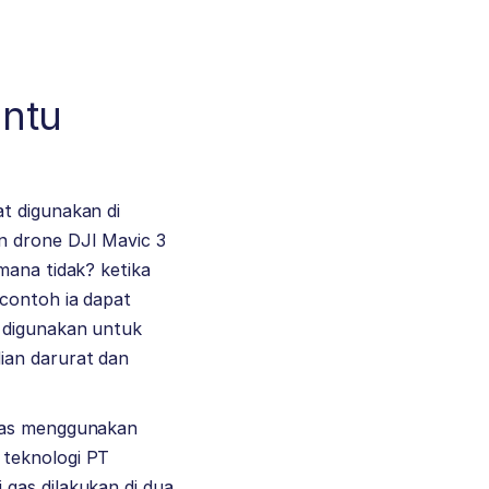
antu
t digunakan di
n drone DJI Mavic 3
mana tidak? ketika
 contoh ia dapat
D digunakan untuk
ian darurat dan
 gas menggunakan
 teknologi PT
gas dilakukan di dua