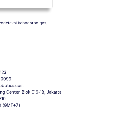
endeteksi kebocoran gas
,
123
9 0099
obotics.com
g Center, Blok C16-18, Jakarta
310
30 (GMT+7)