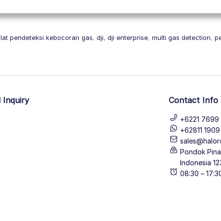
lat pendeteksi kebocoran gas
,
dji
,
dji enterprise
,
multi gas detection
,
p
 Inquiry
Contact Info
+6221 7699 
+62811 190
sales@halor
Pondok Pinan
Indonesia 12
08:30 – 17: