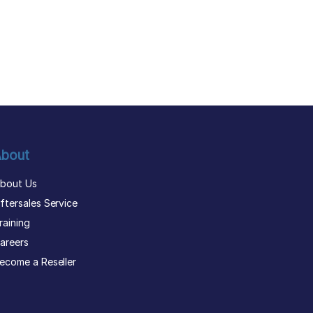
bout
bout Us
ftersales Service
raining
areers
ecome a Reseller