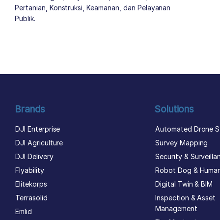
Pertanian, Konstruksi, Keamanan, dan Pelayanan
Publik.
author list
Brands
Solutions
DJI Enterprise
Automated Drone S
DJI Agriculture
Survey Mapping
DJI Delivery
Security & Surveilla
Flyability
Robot Dog & Huma
Elitekorps
Digital Twin & BIM
Terrasolid
Inspection & Asset
Management
Emlid