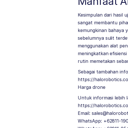
Manfaat A
Kesimpulan dari hasil 
sangat membantu piha
kemungkinan bahaya ya
sebelumnya sulit terd
menggunakan alat pend
meningkatkan efisiensi
rutin memetakan sebara
Sebagai tambahan infor
https://halorobotics.c
Harga drone
Untuk informasi lebih l
https://halorobotics.c
Email:
sales@halorobot
WhatsApp: +62811-19