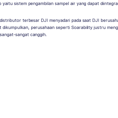
p yaitu sistem pengambilan sampel air yang dapat diintegr
 distributor terbesar DJI menyadari pada saat DJI berus
t dikumpulkan, perusahaan seperti Soarability justru men
 sangat-sangat canggih.