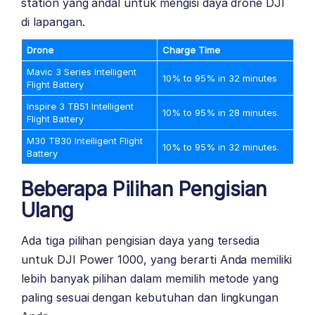
station yang andal untuk mengisi daya drone DJI
di lapangan.
Drone
Charge Time
Mavic 3 Series Intelligent
10% to 95% in 32 minutes
Flight Battery
Inspire 3 TB51 Intelligent
10% to 95% in 28 minutes.
Flight Battery
M30 TB30 Intelligent Flight
10% to 95% in 32 minutes.
Battery
Beberapa Pilihan Pengisian
Ulang
Ada tiga pilihan pengisian daya yang tersedia
untuk DJI Power 1000, yang berarti Anda memiliki
lebih banyak pilihan dalam memilih metode yang
paling sesuai dengan kebutuhan dan lingkungan