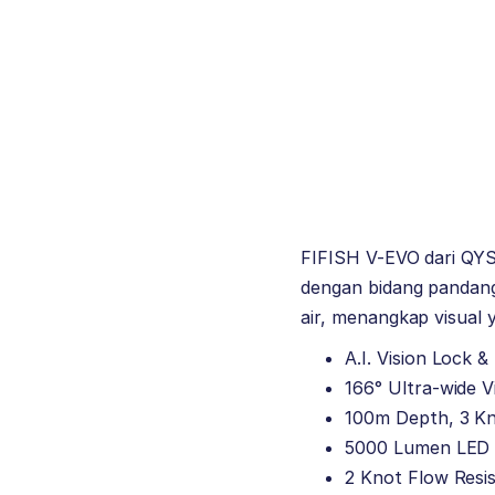
FIFISH V-EVO dari QY
dengan bidang pandang
air, menangkap visual 
A.I. Vision Lock &
166° Ultra-wide 
100m Depth, 3 K
5000 Lumen LED 
2 Knot Flow Resi