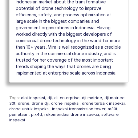
Indonesian market about the transformative
potential of drone technology to improve
efficiency, safety, and process optimization at
large scale in the biggest companies and
government organizations in Indonesia. Having
worked directly with the biggest developers of
commercial drone technology in the world for more
than 10+ years, Mira is well recognized as a credible
authority in the commercial drone industry, and is
trusted for her coverage of the most important
trends shaping the ways that drones are being
implemented at enterprise scale across Indonesia.
Tags:
alat inspeksi
,
dji
,
dji enterprise
,
dji matrice
,
dji matrice
30t
,
drone
,
drone dji
,
drone inspeksi
,
drone terbaik inspeksi
,
drone untuk inspeksi
,
inspeksi transmission tower
,
m30t
,
pemetaan
,
pix4d
,
rekomendasi drone inspeksi
,
software
inspeksi