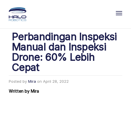
Toggl
Perbandingan Inspeksi
Manual dan Inspeksi
Drone: 60% Lebih
Cepat
Posted by
Mira
on
April 28, 2022
Written by
Mira