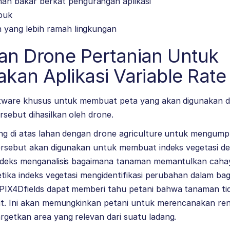
n bakar berkat pengurangan aplikasi
puk
n yang lebih ramah lingkungan
n Drone Pertanian Untuk
kan Aplikasi Variable Rate
ftware khusus untuk membuat peta yang akan digunakan d
sebut dihasilkan oleh drone.
ng di atas lahan dengan drone agriculture untuk mengump
tersebut akan digunakan untuk membuat indeks vegetasi d
Indeks menganalisis bagaimana tanaman memantulkan cah
etika indeks vegetasi mengidentifikasi perubahan dalam b
PIX4Dfields dapat memberi tahu petani bahwa tanaman t
it. Ini akan memungkinkan petani untuk merencanakan ren
getkan area yang relevan dari suatu ladang.