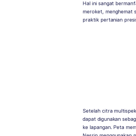
Hal ini sangat berman
meroket, menghemat su
praktik pertanian presis
Setelah citra multispe
dapat digunakan seba
ke lapangan. Peta mem
Nesrin menggunakan p