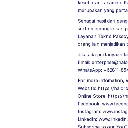
kesehatan tanaman. Ka
merupakan yang pertama
Sebagai hasil dari pen
serta memungkinkan pra
Layanan Teknis Paksoy
orang lain menjadikan p
Jika ada pertanyaan lai
Email: enterprise@hal
WhatsApp: +62811-85
For more infomation, vi
Website:
https://halor
Online Store:
https://
Facebook:
www.facebo
Instagram:
www.instag
LinkedIn:
www.linkedin
Subscribe to our YouT