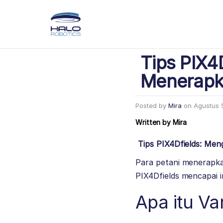
Tips PIX
Menerapka
Posted by
Mira
on
Agustus 
Written by
Mira
Tips PIX4Dfields: Me
Para petani menerapka
PIX4Dfields mencapai i
Apa itu Va