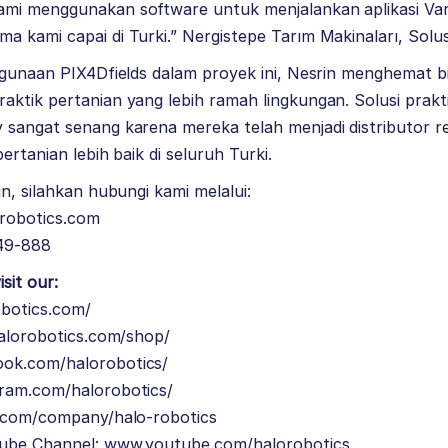
mi menggunakan software untuk menjalankan aplikasi Var
 kami capai di Turki.” Nergistepe Tarım Makinaları, Solu
ggunaan PIX4Dfields dalam proyek ini, Nesrin menghemat b
ktik pertanian yang lebih ramah lingkungan. Solusi prakt
 sangat senang karena mereka telah menjadi distributor
ertanian lebih baik di seluruh Turki.
n, silahkan hubungi kami melalui:
orobotics.com
49-888
sit our:
obotics.com/
halorobotics.com/shop/
ok.com/halorobotics/
ram.com/halorobotics/
.com/company/halo-robotics
ube Channel:
www.youtube.com/halorobotics