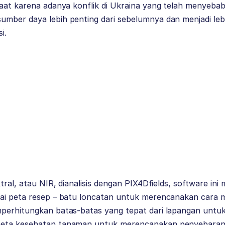
faat karena adanya konflik di Ukraina yang telah menyeba
mber daya lebih penting dari sebelumnya dan menjadi le
i.
ktral, atau NIR, dianalisis dengan PIX4Dfields, software i
gai peta resep – batu loncatan untuk merencanakan cara
perhitungkan batas-batas yang tepat dari lapangan untu
eta kesehatan tanaman untuk merencanakan penyebaran 