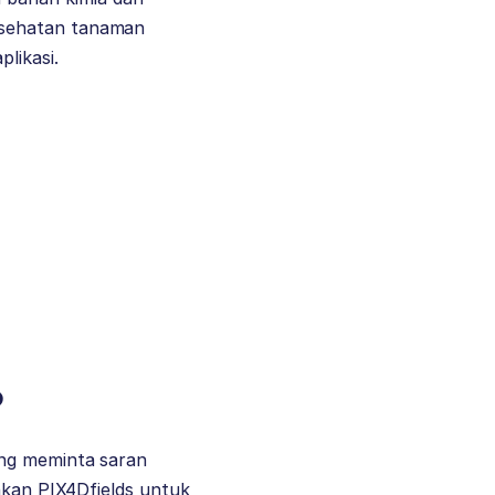
esehatan tanaman
likasi.
?
ang meminta saran
ankan PIX4Dfields untuk