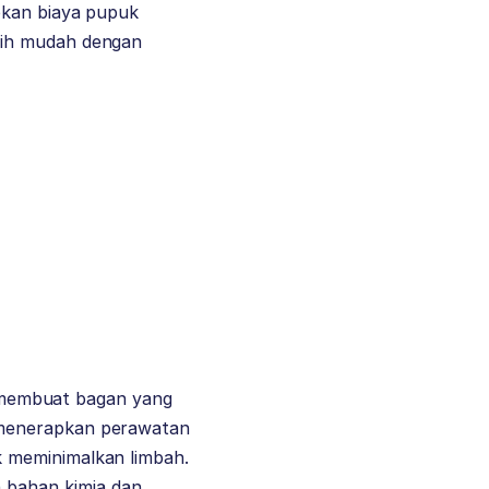
bkan biaya pupuk
bih mudah dengan
ni membuat bagan yang
 menerapkan perawatan
k meminimalkan limbah.
bahan kimia dan