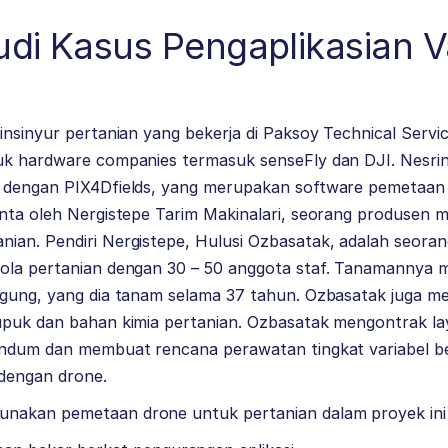
di Kasus Pengaplikasian V
insinyur pertanian yang bekerja di Paksoy Technical Serv
uk hardware companies termasuk senseFly dan DJI. Nesr
n dengan PIX4Dfields, yang merupakan software pemetaan
nta oleh Nergistepe Tarim Makinalari, seorang produsen me
ian. Pendiri Nergistepe, Hulusi Ozbasatak, adalah seoran
ola pertanian dengan 30 – 50 anggota staf. Tanamannya m
agung, yang dia tanam selama 37 tahun. Ozbasatak juga m
upuk dan bahan kimia pertanian. Ozbasatak mengontrak l
andum dan membuat rencana perawatan tingkat variabel b
 dengan drone.
nakan pemetaan drone untuk pertanian dalam proyek ini 