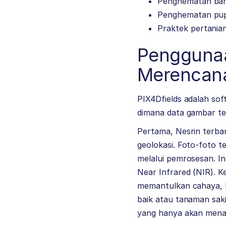
Penghematan baha
Penghematan pu
Praktek pertania
Penggunaa
Merencana
PIX4Dfields adalah so
dimana data gambar ter
Pertama, Nesrin terba
geolokasi. Foto-foto 
melalui pemrosesan. 
Near Infrared (NIR). K
memantulkan cahaya, 
baik atau tanaman sak
yang hanya akan menar