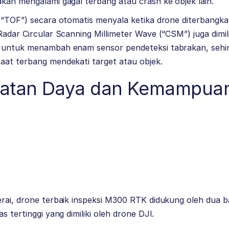
kan mengalami gagal terbang atau crash ke objek lain.
(“TOF”) secara otomatis menyala ketika drone diterbangka
Radar Circular Scanning Millimeter Wave (“CSM”) juga dimil
 untuk menambah enam sensor pendeteksi tabrakan, sehin
aat terbang mendekati target atau objek.
katan Daya dan Kemampuan
rai, drone terbaik inspeksi M300 RTK didukung oleh dua b
s tertinggi yang dimiliki oleh drone DJI.