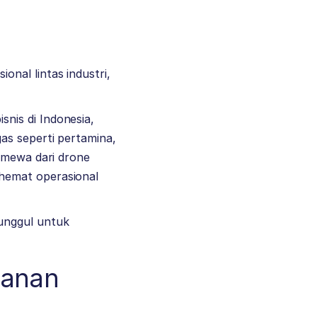
nal lintas industri,
nis di Indonesia,
as seperti pertamina,
timewa dari drone
hemat operasional
unggul untuk
manan