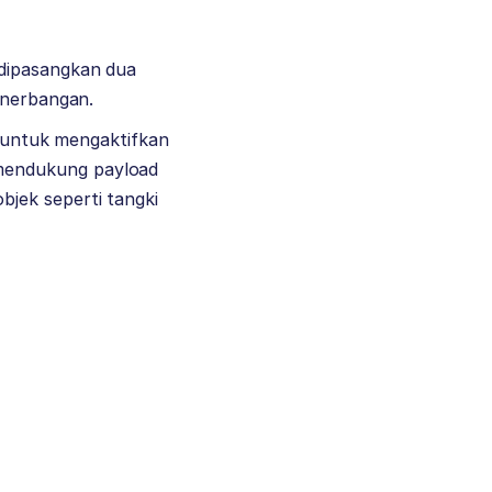
 dipasangkan dua
enerbangan.
t untuk mengaktifkan
endukung payload
jek seperti tangki