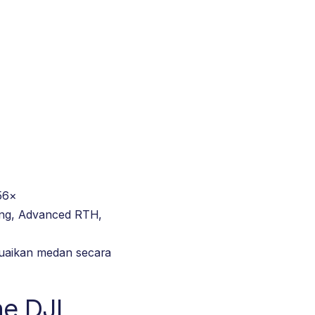
56×
ing, Advanced RTH,
uaikan medan secara
e DJI