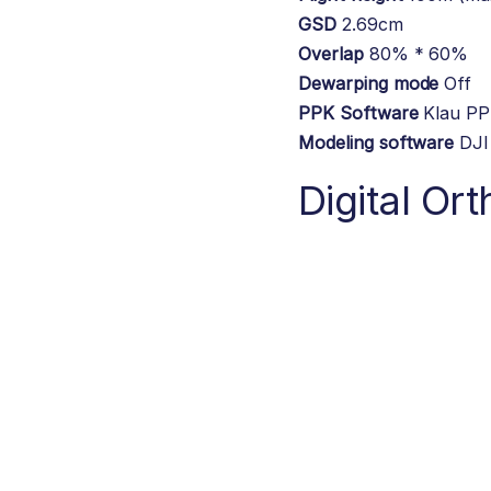
GSD
2.69cm
Overlap
80% * 60%
Dewarping mode
Off
PPK Software
Klau P
Modeling software
DJI
Digital O