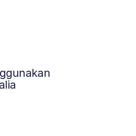
nggunakan
alia