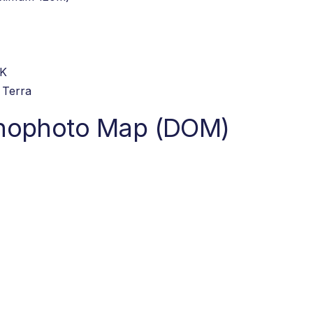
PK
 Terra
rthophoto Map (DOM)