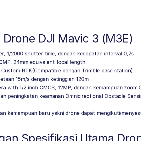
i Drone DJI Mavic 3 (M3E)
r, 1/2000 shutter time, dengan kecepatan interval 0,7s
0MP, 24mm equivalent focal length
/ Custom RTK(Compatible dengan Trimble base station)
etaan 15m/s dengan ketinggian 120m
mera with 1/2 inch CMOS, 12MP, dengan kemampuan zoom 
ngan peningkatan keamanan Omnidirectional Obstacle Sens
ngan kemampuan baru yakni drone dapat mengikuti/menyes
gan Spesifikasi Utama Dron