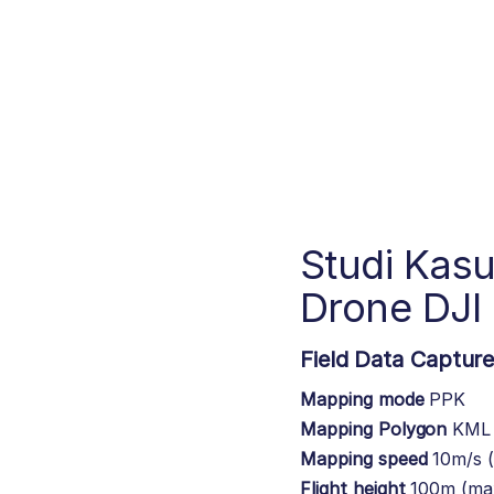
Studi Ka
Drone DJI 
Field Data Capture
Mapping mode
PPK
Mapping Polygon
KML 
Mapping speed
10m/s 
Flight height
100m (ma