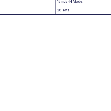
15 m/s (N Mode)
28 sats