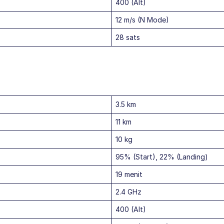
400 (Alt)
12 m/s (N Mode)
28 sats
3.5 km
11 km
10 kg
95% (Start), 22% (Landing)
19 menit
2.4 GHz
400 (Alt)