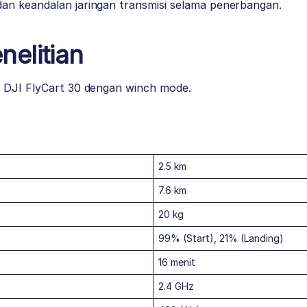
s dan keandalan jaringan transmisi selama penerbangan.
elitian
:
DJI FlyCart 30 dengan winch mode.
2.5 km
7.6 km
20 kg
99% (Start), 21% (Landing)
16 menit
2.4 GHz