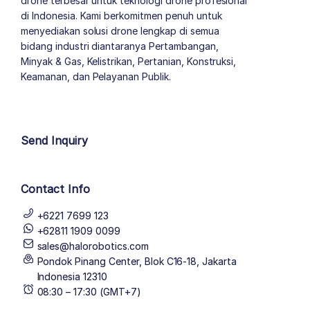
drone terbesar untuk teknologi drone profesional
di Indonesia. Kami berkomitmen penuh untuk
menyediakan solusi drone lengkap di semua
bidang industri diantaranya Pertambangan,
Minyak & Gas, Kelistrikan, Pertanian, Konstruksi,
Keamanan, dan Pelayanan Publik.
author list
Send Inquiry
Contact Info
+6221 7699 123
+62811 1909 0099
sales@halorobotics.com
Pondok Pinang Center, Blok C16-18, Jakarta
Indonesia 12310
08:30 – 17:30 (GMT+7)