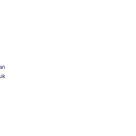
an
tuk