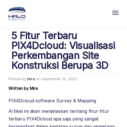
Toggl
5 Fitur Terbaru
PIX4Dcloud: Visualisasi
Perkembangan Site
Konstruksi Berupa 3D
Posted by
Mira
on
September 16, 2022
Written by
Mira
PIX4Dcloud software Survey & Mapping
Artikel ini akan menjelaskan tentang fitur-fitur
terbaru PIX4Dcloud apa saja yang sangat
bermanfaat dalam kegiatan survei dan pemetaan