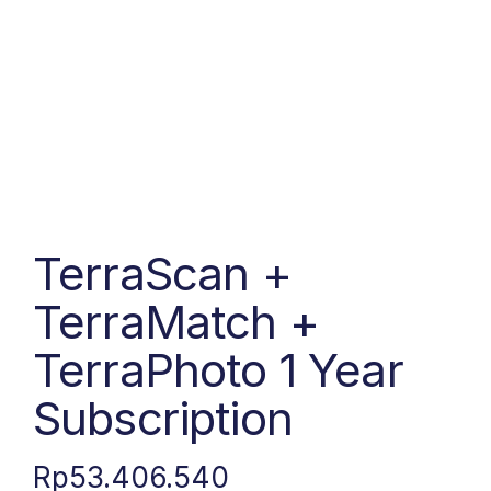
TerraScan +
TerraMatch +
TerraPhoto 1 Year
Subscription
Rp
53.406.540