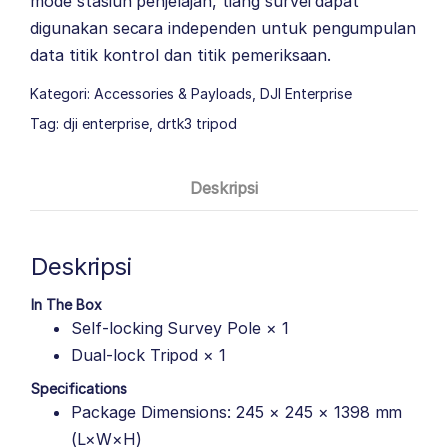
mode stasiun penjelajah, tiang survei dapat
digunakan secara independen untuk pengumpulan
data titik kontrol dan titik pemeriksaan.
Kategori:
Accessories & Payloads
,
DJI Enterprise
Tag:
dji enterprise
,
drtk3 tripod
Deskripsi
Deskripsi
In The Box
Self-locking Survey Pole × 1
Dual-lock Tripod × 1
Specifications
Package Dimensions: 245 × 245 × 1398 mm
(L×W×H)