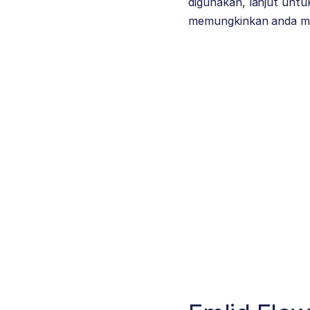
digunakan, lanjut untu
memungkinkan anda men