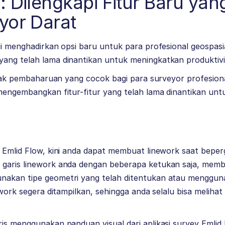
: Dilengkapi Fitur Baru ya
yor Darat
ui menghadirkan opsi baru untuk para profesional geospasia
ang telah lama dinantikan untuk meningkatkan produktivi
anyak pembaharuan yang cocok bagi para surveyor profesiona
 mengembangkan fitur-fitur yang telah lama dinantikan un
 Emlid Flow, kini anda dapat membuat linework saat beperg
garis linework anda dengan beberapa ketukan saja, mem
akan tipe geometri yang telah ditentukan atau menggun
nework segera ditampilkan, sehingga anda selalu bisa meliha
is menggunakan panduan visual dari aplikasi survey Emlid