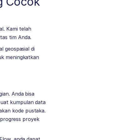
ng Cocok
l. Kami telah
tas tim Anda.
l geospasial di
tuk meningkatkan
ian. Anda bisa
buat kumpulan data
akan kode pustaka.
t progress proyek
 Flow, anda dapat