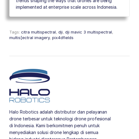
trends shaping the ways that drones are being
implemented at enterprise scale across Indonesia.
Tags:
citra multispectral
,
dji
,
dji mavic 3 multispectral
,
multis[ectral imagery
,
pix4dfields
Halo Robotics adalah distributor dan pelayanan
drone terbesar untuk teknologi drone profesional
di Indonesia. Kami berkomitmen penuh untuk
menyediakan solusi drone lengkap di semua