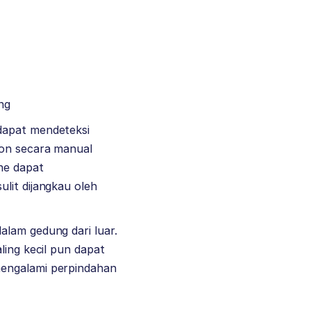
ng
dapat mendeteksi
ion secara manual
ne dapat
lit dijangkau oleh
alam gedung dari luar.
ling kecil pun dapat
mengalami perpindahan