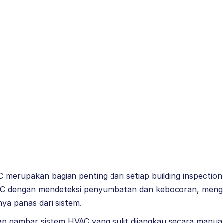
 merupakan bagian penting dari setiap building inspectio
AC dengan mendeteksi penyumbatan dan kebocoran, mengu
gnya panas dari sistem.
p gambar sistem HVAC yang sulit dijangkau secara manua