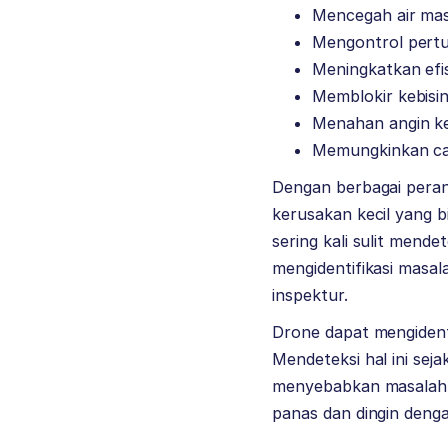
Mencegah air ma
Mengontrol pert
Meningkatkan efis
Memblokir kebisi
Menahan angin 
Memungkinkan cah
Dengan berbagai peran
kerusakan kecil yang 
sering kali sulit mend
mengidentifikasi masal
inspektur.
Drone dapat mengidenti
Mendeteksi hal ini sej
menyebabkan masalah y
panas dan dingin denga