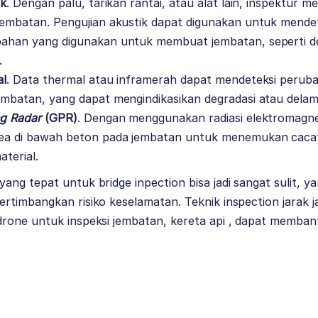
ik
. Dengan palu, tarikan rantai, atau alat lain, inspektur
jembatan. Pengujian akustik dapat digunakan untuk mende
ahan yang digunakan untuk membuat jembatan, seperti de
n.
al
. Data thermal atau inframerah dapat mendeteksi peruba
embatan, yang dapat mengindikasikan degradasi atau delam
ng Radar
(GPR)
. Dengan menggunakan radiasi elektromagne
ea di bawah beton pada jembatan untuk menemukan cacat
aterial.
ng tepat untuk bridge inpection bisa jadi sangat sulit, 
timbangkan risiko keselamatan. Teknik inspection jarak j
rone untuk inspeksi jembatan, kereta api , dapat memban