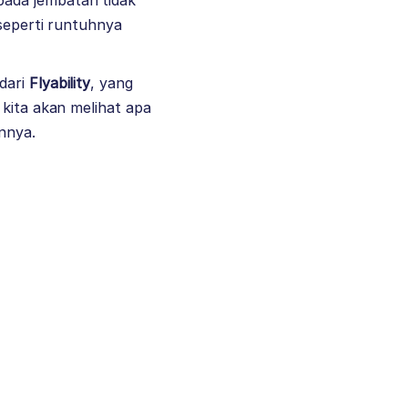
pada jembatan tidak
 seperti runtuhnya
dari
Flyability
, yang
 kita akan melihat apa
annya.