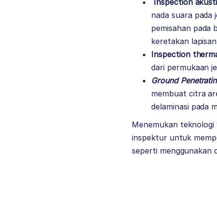
Inspection akust
nada suara pada 
pemisahan pada b
keretakan lapisa
Inspection therm
dari permukaan j
Ground Penetrati
membuat citra ar
delaminasi pada m
Menemukan teknologi ya
inspektur untuk memper
seperti menggunakan d