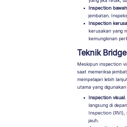
yang jika retak,
Inspection bawah
jembatan. Inspek
Inspection kerus
kerusakan yang m
kemungkinan perb
Teknik Bridge
Meskipun inspection vi
saat memeriksa jembat
mempelajari lebih lanj
utama yang digunakan 
Inspection visual
.
langsung di depa
Inspection (RVI),
jauh.