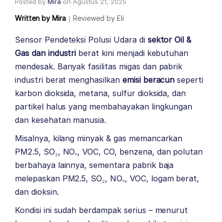
Posted by
Mira
on
Agustus 21, 2025
Written by
Mira
｜
Reviewed by
Eli
Sensor Pendeteksi Polusi Udara di
sektor Oil &
Gas dan industri
berat kini menjadi kebutuhan
mendesak. Banyak fasilitas migas dan pabrik
industri berat menghasilkan
emisi beracun
seperti
karbon dioksida, metana, sulfur dioksida, dan
partikel halus yang membahayakan lingkungan
dan kesehatan manusia.
Misalnya, kilang minyak & gas memancarkan
PM2.5, SO₂, NOₓ, VOC, CO, benzena, dan polutan
berbahaya lainnya, sementara pabrik baja
melepaskan PM2.5, SO₂, NOₓ, VOC, logam berat,
dan dioksin.
Kondisi ini sudah berdampak serius – menurut