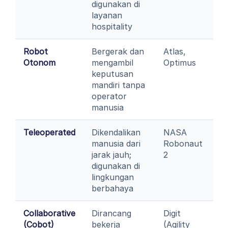
digunakan di
layanan
hospitality
Robot
Bergerak dan
Atlas,
Otonom
mengambil
Optimus
keputusan
mandiri tanpa
operator
manusia
Teleoperated
Dikendalikan
NASA
manusia dari
Robonaut
jarak jauh;
2
digunakan di
lingkungan
berbahaya
Collaborative
Dirancang
Digit
(Cobot)
bekerja
(Agility