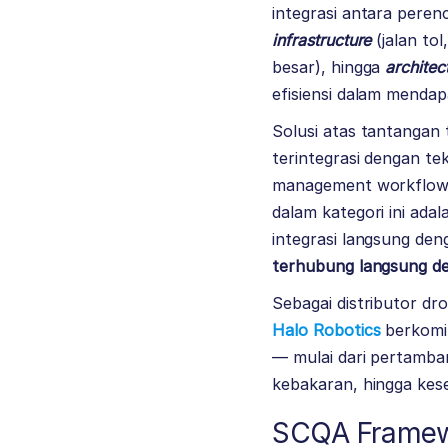
integrasi antara peren
infrastructure
(jalan tol
besar), hingga
architec
efisiensi dalam mendap
Solusi atas tantangan 
terintegrasi dengan te
management workflows y
dalam kategori ini ada
integrasi langsung de
terhubung langsung de
Sebagai distributor dr
Halo Robotics
berkomi
— mulai dari pertamban
kebakaran, hingga kes
SCQA Frame