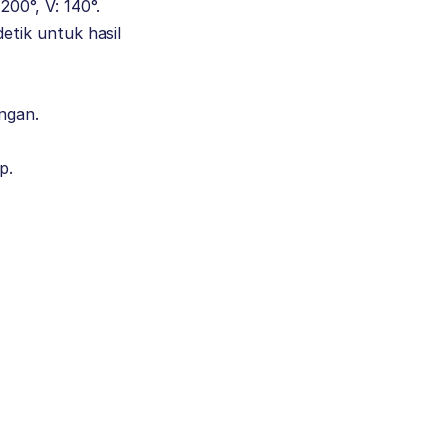
00°, V: 140°.
detik untuk hasil
ngan.
p.