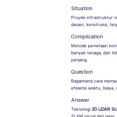
Situation
Proyek infrastruktur 
desain, konstruksi, hi
Complication
Metode pemetaan konv
banyak tenaga, dan t
panjang.
Question
Bagaimana cara memper
efisiensi waktu, biaya
Answer
Teknologi
3D LiDAR S
SLAM visual dan laser