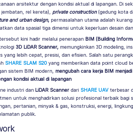
canaan arsitektur dengan kondisi aktual di lapangan. Di sek
, jembatan, rel kereta),
private construction
(gedung kota d
ture and urban design
,
permasalahan utama adalah kurang
atkan data spasial tiga dimensi untuk keperluan desain da
tersebut kini hadir melalui penerapan
BIM (Building Inform
knologi
3D LiDAR Scanner,
memungkinkan 3D modeling, insp
ang lebih cepat, presisi, dan efisien. Salah satu perangk
lah
SHARE SLAM S20
yang memberikan data point cloud ber
ngan sistem BIM modern,
mengubah cara kerja BIM menjadi l
ngan kondisi aktual di lapangan
one industri dan
LiDAR Scanner
dari
SHARE UAV
terbesar d
tmen untuk menghadirkan solusi profesional terbaik bagi s
gan, pertanian, minyak & gas, konstruksi, energi, lingku
elamatan publik.
work