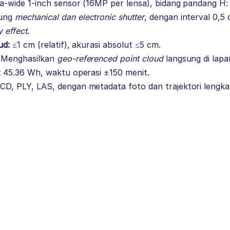
a-wide 1-inch sensor (16MP per lensa), bidang pandang H: 2
ung
mechanical dan electronic shutter
, dengan interval 0,5 
ly effect
.
ud:
≤1 cm (relatif), akurasi absolut ≤5 cm.
Menghasilkan
geo-referenced point cloud
langsung di lapa
:
45.36 Wh, waktu operasi ±150 menit.
CD, PLY, LAS, dengan metadata foto dan trajektori lengka