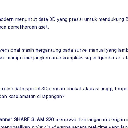
modern menuntut data 3D yang presisi untuk mendukung BI
ngga pemeliharaan aset.
ensional masih bergantung pada survei manual yang la
idak mampu menjangkau area kompleks seperti jembatan a
oleh data spasial 3D dengan tingkat akurasi tinggi, tan
, dan keselamatan di lapangan?
canner SHARE SLAM S20
menjawab tantangan ini dengan in
, menghasilkan
point cloud
warna secara real-time yang la