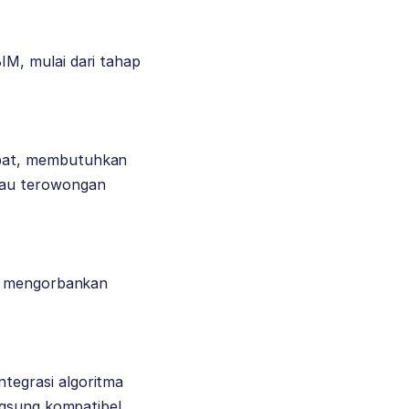
M, mulai dari tahap
mbat, membutuhkan
tau terowongan
pa mengorbankan
tegrasi algoritma
ngsung kompatibel