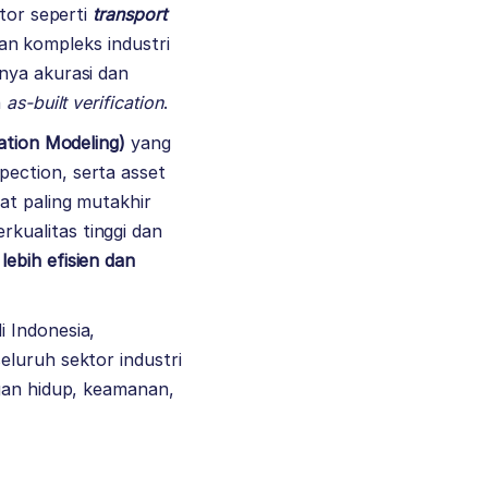
tor seperti
transport
an kompleks industri
nya akurasi dan
n
as-built verification
.
ation Modeling)
yang
ection, serta asset
at paling mutakhir
kualitas tinggi dan
ebih efisien dan
i Indonesia,
eluruh sektor industri
ngan hidup, keamanan,