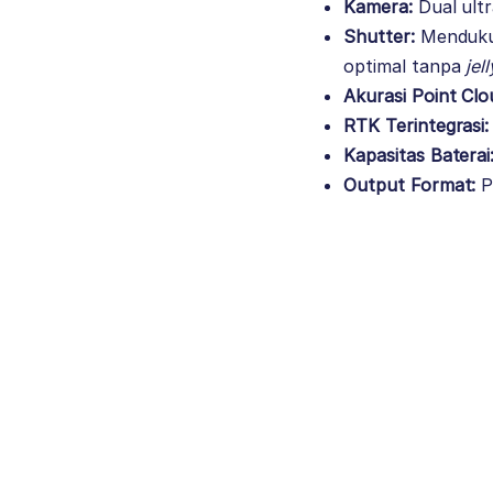
Kamera:
Dual ultr
Shutter:
Menduk
optimal tanpa
jel
Akurasi Point Clo
RTK Terintegrasi:
Kapasitas Baterai
Output Format:
P