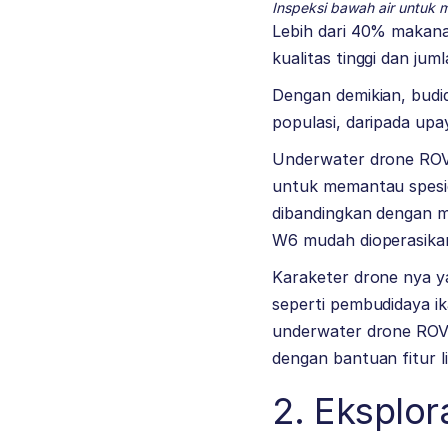
Inspeksi bawah air untuk m
Lebih dari 40% makanan
kualitas tinggi dan ju
Dengan demikian, budid
populasi, daripada upa
Underwater drone ROV 
untuk memantau spesie
dibandingkan dengan me
W6 mudah dioperasikan
Karaketer drone nya y
seperti pembudidaya i
underwater drone ROV i
dengan bantuan fitur l
2. Eksplor