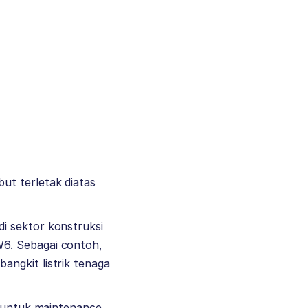
ut terletak diatas
i sektor konstruksi
W6. Sebagai contoh,
angkit listrik tenaga
n untuk maintenance