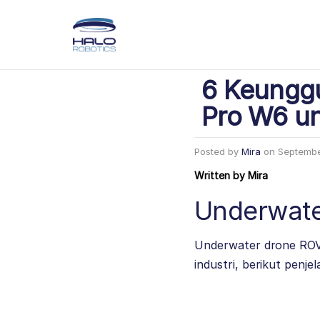
6 Keunggu
Pro W6 unt
Posted by
Mira
on
Septembe
Written by
Mira
Underwate
Underwater drone ROV 
industri, berikut penje