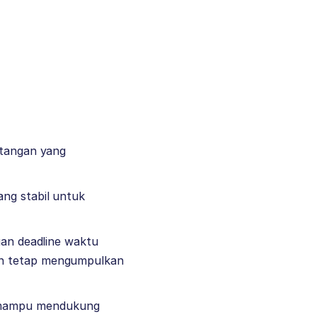
ntangan yang
ang stabil untuk
gan deadline waktu
kan tetap mengumpulkan
a mampu mendukung