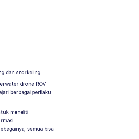
ng dan snorkeling.
underwater drone ROV
ari berbagai perilaku
tuk meneliti
ormasi
sebagainya, semua bisa