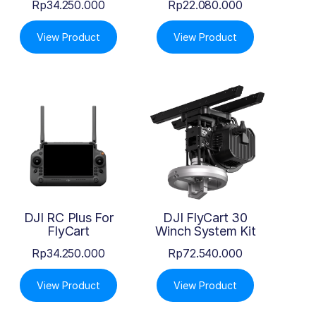
Rp
34.250.000
Rp
22.080.000
View Product
View Product
DJI RC Plus For
DJI FlyCart 30
FlyCart
Winch System Kit
Rp
34.250.000
Rp
72.540.000
View Product
View Product